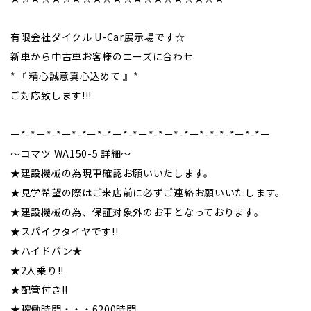
有限会社ダイクル U-Car展示場です☆
新車から中古車お客様のニーズに合わせ
*『 精心誠意真心込めて 』*
ご対応致します!!!
ー*-*ー*-*ー*-*ー*-*ー*-*ー*-*ー*-*ー*-*-*-*ー*-*ー
～コマツ WA150-5 詳細～
★建設機械の為現車確認お願いいたします。
★見学希望の際はご来店前に必ずご連絡お願いいたします。
★建設機械の為、保証対象外のお車となっております。
★スパイクタイヤです!!
★ハイドバン★
★2人乗り!!
★配管付き!!
★稼働時間・・・6200時間